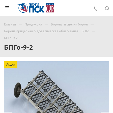
Главная
Продукция
Бороны и сцепки борон
Борона прицепная гидравлическая облегченная – БПГо
БПГо-9-2
БПГо-9-2
Акция