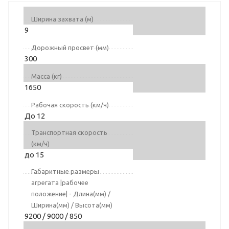
Ширина захвата (м)
9
Дорожный просвет (мм)
300
Масса (кг)
1650
Рабочая скорость (км/ч)
До 12
Транспортная скорость
(км/ч)
до 15
Габаритные размеры
агрегата |рабочее
положение| - Длина(мм) /
Ширина(мм) / Высота(мм)
9200 / 9000 / 850