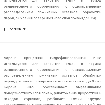
используется для закрытия влаги в период
ранневесеннего боронования с одновременным
распределением пожнивных остатков, обработки
паров, рыхления поверхностного слоя почвы (до 8 см)
ПОДРОБНЕЕ
Борона прицепная гидрофицированная БПГо
используется для закрытия влаги в период
ранневесеннего боронования с одновременным
распределением пожнивных остатков, обработки
паров, рыхления поверхностного слоя почвы (до 8 см).
Борона БПГо обеспечивает выравнивание
поверхностного слоя почвы, уничтожение проростков и
всходов сорняков, разбивает комки. Орудие
агрегатируется с тракторами мощностью от 80 л/с до